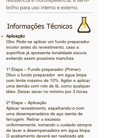
resistência e hidrorepelência, e semi-
brilho para uso interno e externo.
Informações Técnicas
Aplicação
Obs: Pode-se aplicar um fundo preparador
incolor antes do revestimento, caso a
superfície já apresenta tonalidade escura
evitando assim possíveis manchas.
1ª Etapa – Fundo preparador (Primer).
Diluir o fundo preparador em água limpa
com limite máximo de 10%. Agitar e aplicar
uma demão com rolo de lã, como qualquer
látex. Deixar secar no mínimo por 3 horas.
2ª Etapa – Aplicação
Aplicar revestimento, espalhando-o com
uma desempenadeira de aço isenta de
ferrugem. Retirar o excesso
Descrição
uniformemente, tomando o cuidado sempre
de lavar a desempenadeira em água limpa.
O acabamento deverá ser realizado até